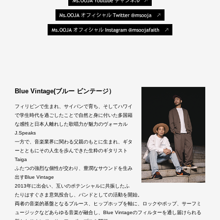
Blue Vintage(ブルー ビンテージ）
フィリピンで生まれ、サイパンで育ち、そしてハワイ
で学生時代を過ごしたことで自然と身に付いた多国籍
な感性と日本人離れした歌唱力が魅力のヴォーカル
J.Speaks
一方で、音楽業界に関わる父親のもとに生まれ、ギタ
ーとともにその人生を歩んできた生粋のギタリスト
Taiga
ふたつの強烈な個性が交わり、豊潤なサウンドを生み
出すBlue Vintage
2013年に出会い、互いのポテンシャルに共振したふ
たりはすぐさま意気投合し、バンドとしての活動を開始。
両者の音楽的基盤となるブルース、ヒップホップを軸に、ロックやポップ、サーフミ
ュージックなどあらゆる音楽が融合し、Blue Vintageのフィルターを通し届けられる