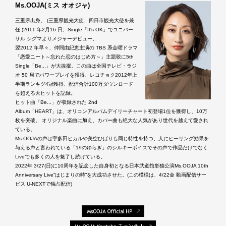
Ms.OOJA(ミス オオジャ)
三重県出身。 (三重県観光大使、四日市観光大使を兼
任 )2011 年2月16 日、Single「It‘s OK」でユニバー
サル シグマよりメジャーデビュー。
翌2012 年早々、仲間由紀恵主演の TBS 系金曜ドラマ
「恋愛ニート～忘れた恋のはじめ方～」主題歌に5th
Single「Be...」が大抜擢。この曲は全国テレビ・ラジ
オ 50 局でパワープレイを獲得、レコチョク2012年上
半期ランキグ4冠獲得、配信合計100万ダウンロード
を超える大ヒットを記録。
ヒット曲「Be...」が収録された 2nd
Album「HEART」は、オリコンアルバムデイリーチャート初登場1位を獲得し、10万
枚を突破。 オリジナル楽曲に加え、カバー曲も絶大な人気があり世代を越えて愛され
ている。
Ms.OOJAの声は宇多田ヒカルや美空ひばりも同じ特性を持つ、人にヒーリング効果を
与える声と言われている「1/fのゆらぎ」のシルキーボイスでその声で作品だけでなく
Liveでも多くの人を魅了し続けている。
2022年 3/27(日)に10周年を記念した自身初となる日本武道館単独公演Ms.OOJA 10th
Anniversary Live”はじまりの時”を大成功させた。(この模様は、4/22金 動画配信サー
ビス U-NEXTで独占配信)