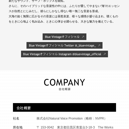
新たなサウンド、サーフ・ポップスを開拓。
さらに、そのハイブリッドな音楽性の中には、ふたりが愛してやまない“海”のエッセン
スが自然とにじみだし、彼らにしかなし得ない唯一無二な音楽を形成。
大海の如く無限に広がるその音楽には喜怒哀楽、様々な感情が盛り込まれ、聴くもの
をときに心地よく包み込み、ときに心弾ませ踊らせる、大きな魅力を備えている。
社名
株式会社Natural Voice Promotion（略称：NVPR）
所在地
〒 153-0042 東京都目黒区青葉台3-18-3 The Works