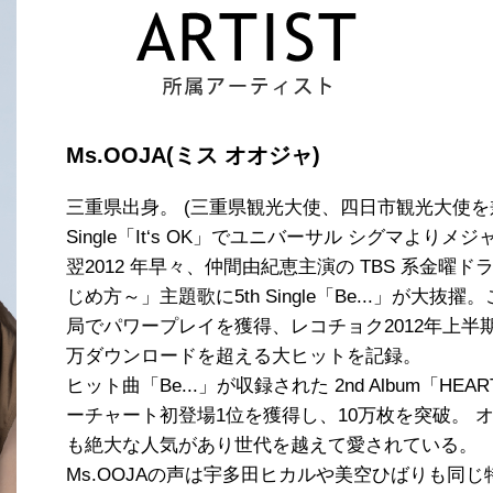
Ms.OOJA(ミス オオジャ)
三重県出身。 (三重県観光大使、四日市観光大使を兼任 
Single「It‘s OK」でユニバーサル シグマよりメ
翌2012 年早々、仲間由紀恵主演の TBS 系金
じめ方～」主題歌に5th Single「Be...」が大抜
局でパワープレイを獲得、レコチョク2012年上半期
万ダウンロードを超える大ヒットを記録。
ヒット曲「Be...」が収録された 2nd Album「
ーチャート初登場1位を獲得し、10万枚を突破。 
も絶大な人気があり世代を越えて愛されている。
Ms.OOJAの声は宇多田ヒカルや美空ひばりも同