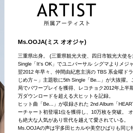
Ms.OOJA(ミス オオジャ)
三重県出身。 (三重県観光大使、四日市観光大使を兼任 
Single「It‘s OK」でユニバーサル シグマよりメ
翌2012 年早々、仲間由紀恵主演の TBS 系金
じめ方～」主題歌に5th Single「Be...」が大抜
局でパワープレイを獲得、レコチョク2012年上半期
万ダウンロードを超える大ヒットを記録。
ヒット曲「Be...」が収録された 2nd Album「
ーチャート初登場1位を獲得し、10万枚を突破。 
も絶大な人気があり世代を越えて愛されている。
Ms.OOJAの声は宇多田ヒカルや美空ひばりも同