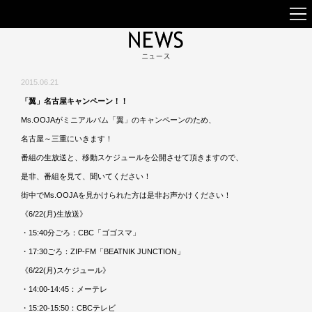
2015.06.21
「翼」名古屋キャンペーン！！
Ms.OOJAがミニアルバム「翼」のキャンペーンのため、
名古屋～三重にいきます！
番組の生放送と、移動スケジュールを公開させて頂きますので、
是非、番組を見て、聞いてください！
街中でMs.OOJAを見かけられた方は是非お声かけください！
《6/22(月)生放送》
・15:40分ごろ：CBC「ゴゴスマ」
・17:30ごろ：ZIP-FM「BEATNIK JUNCTION」
《6/22(月)スケジュール》
・14:00-14:45：メーテレ
・15:20-15:50：CBCテレビ