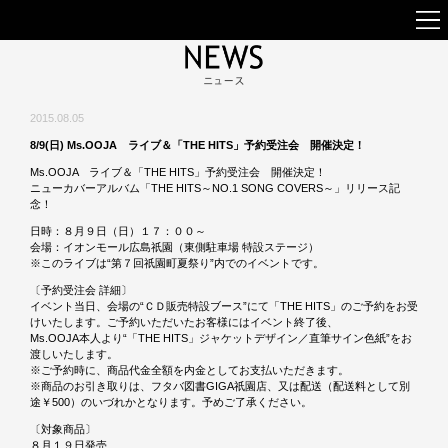
2015.08.05
8/9(日) Ms.OOJA ライブ＆「THE HITS」予約受注会 開催決定！
Ms.OOJA ライブ＆「THE HITS」予約受注会 開催決定！
ニューカバーアルバム「THE HITS～NO.1 SONG COVERS～」リリース記
念！
日時：８月９日（日）１７：００～
会場：イオンモール広島祇園（東側駐車場 特設ステージ）
※このライブは“第７回祇園町夏祭り”内でのイベントです。
〔予約受注会 詳細〕
イベント当日、会場の“ＣＤ販売特設ブース”にて「THE HITS」のご予約をお受
けいたします。ご予約いただいたお客様にはイベント終了後、
Ms.OOJA本人より“「THE HITS」ジャケットデザイン／直筆サイン色紙”をお
渡しいたします。
※ご予約時に、商品代金全額を内金としてお支払いただきます。
※商品のお引き取りは、フタバ図書GIGA祇園店、又は配送（配送料として別
途￥500）のいづれかとなります。予めご了承ください。
〔対象商品〕
８月１９日発売