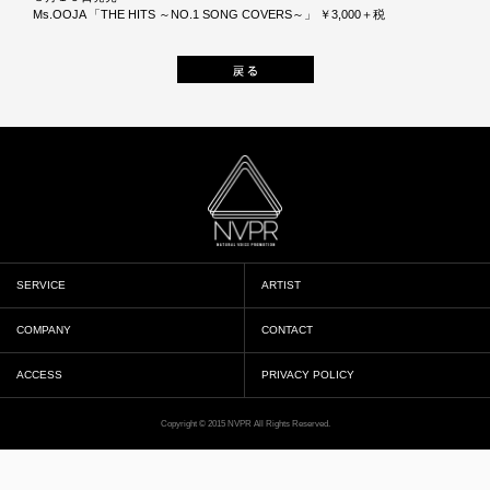
Ms.OOJA 「THE HITS ～NO.1 SONG COVERS～」 ￥3,000＋税
SERVICE
ARTIST
COMPANY
CONTACT
ACCESS
PRIVACY POLICY
Copyright © 2015 NVPR All Rights Reserved.