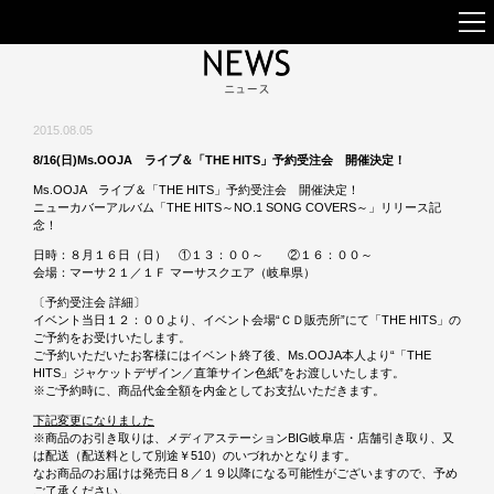
2015.08.05
8/16(日)Ms.OOJA ライブ＆「THE HITS」予約受注会 開催決定！
Ms.OOJA ライブ＆「THE HITS」予約受注会 開催決定！
ニューカバーアルバム「THE HITS～NO.1 SONG COVERS～」リリース記
念！
日時：８月１６日（日） ①１３：００～ ②１６：００～
会場：マーサ２１／１Ｆ マーサスクエア（岐阜県）
〔予約受注会 詳細〕
イベント当日１２：００より、イベント会場“ＣＤ販売所”にて「THE HITS」の
ご予約をお受けいたします。
ご予約いただいたお客様にはイベント終了後、Ms.OOJA本人より“「THE
HITS」ジャケットデザイン／直筆サイン色紙”をお渡しいたします。
※ご予約時に、商品代金全額を内金としてお支払いただきます。
下記変更になりました
※商品のお引き取りは、メディアステーションBIG岐阜店・店舗引き取り、又
は配送（配送料として別途￥510）のいづれかとなります。
なお商品のお届けは発売日８／１９以降になる可能性がございますので、予め
ご了承ください。