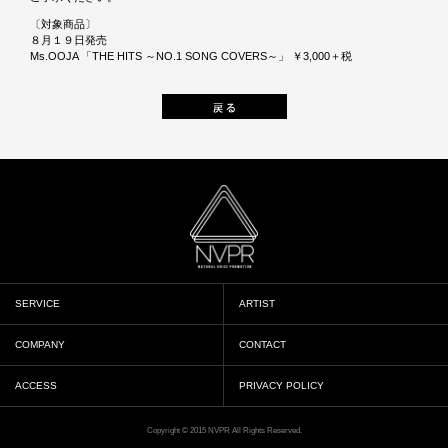
〔対象商品〕
８月１９日発売
Ms.OOJA 「THE HITS ～NO.1 SONG COVERS～」 ￥3,000＋税
SERVICE
ARTIST
COMPANY
CONTACT
ACCESS
PRIVACY POLICY
Copyright © 2015 NVPR All Rights Reserved.