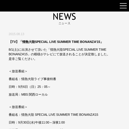
2015.08.13
【TV】「情熱大陸SPECIAL LIVE SUMMER TIME BONANZA’15」
8/1(土)に出演させて頂いた「情熱大陸SPECIAL LIVE SUMMER TIME
BONANZA’15」の模様がテレビにて放送されることが決定致しました。
是非ご覧ください。
＜放送番組＞
番組名：情熱大陸ライブ事後特番
日時：9月6日（日）25：05～
放送局：MBS 関西ローカル
＜放送番組＞
番組名：情熱大陸 SPECIAL LIVE SUMMER TIME BONANZA’15
日時：9月30日(水)午後11:00～深夜1:00