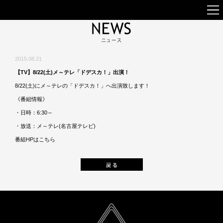
2015.08.21
【TV】8/22(土)メ～テレ「ドデスカ！」出演！
8/22(土)にメ～テレの「ドデスカ！」へ出演致します！
《番組情報》
・日時：6:30～
・放送：メ～テレ(名古屋テレビ)
番組HPは
こちら