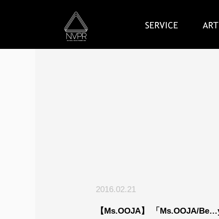
2016.02.21
【Ms.OOJA】 「Ms.OOJA/Be…