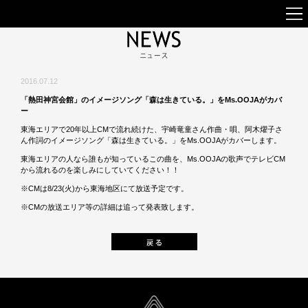
2016.07.12
「熱田神宮会館」のイメージソング「森は生きている。」をMs.OOJAがカバ
ー
東海エリアで20年以上CMで流れ続けた、宇崎竜童さん作曲・唄、阿木燿子さ
ん作詞のイメージソング「森は生きている。」をMs.OOJAがカバーします。
東海エリアの人なら誰もが知っているこの曲を、Ms.OOJAの歌声でテレビCM
から流れるのを楽しみにしていてください！！
※CMは8/23(火)から東海地区にて放送予定です。
※CMの放送エリア等の詳細は追って発表致します。