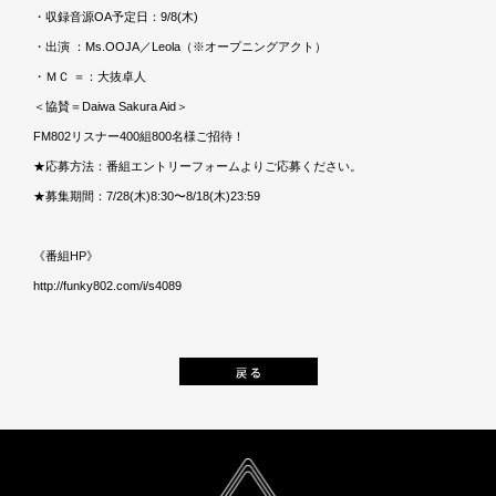
・収録音源OA予定日：9/8(木)
・出演 ：Ms.OOJA／Leola（※オープニングアクト）
・ＭＣ ＝：大抜卓人
＜協賛＝Daiwa Sakura Aid＞
FM802リスナー400組800名様ご招待！
★応募方法：番組エントリーフォームよりご応募ください。
★募集期間：7/28(木)8:30〜8/18(木)23:59
《番組HP》
http://funky802.com/i/s4089