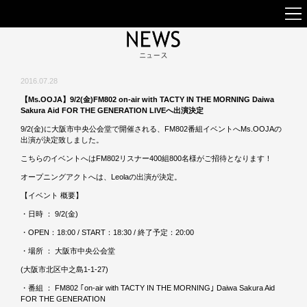
2016.07.28
【Ms.OOJA】9/2(金)FM802 on-air with TACTY IN THE MORNING Daiwa
Sakura Aid FOR THE GENERATION LIVEへ出演決定
9/2(金)に大阪市中央公会堂で開催される、FM802番組イベントへMs.OOJAの
出演が決定致しました。
こちらのイベントへはFM802リスナー400組800名様がご招待となります！
オープニングアクトへは、Leolaの出演が決定。
【イベント 概要】
・日時 ： 9/2(金)
・OPEN：18:00 / START：18:30 / 終了予定：20:00
・場所 ： 大阪市中央公会堂
(大阪市北区中之島1-1-27)
・番組 ： FM802 ｢on-air with TACTY IN THE MORNING｣ Daiwa Sakura Aid
FOR THE GENERATION