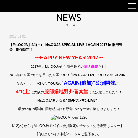
2017.01.01
【Ms.OOJA】4/1(土)「Ms.OOJA SPECIAL LIVE!! AGAIN 2017 in 服部野
音」開催決定！
〜HAPPY NEW YEAR 2017〜
2017年、Ms.OOJAから新年最初の
重大発表
です！
2016年に全国7都市を回った全国TOUR「Ms.OOJA LIVE TOUR 2016 AGAIN」
”AGAIN(追加)”公演開催
なんと、、、AGAIN TOURの
が、
4/1(土)
服部緑地野外音楽堂
に大阪の
にて決定しました〜！
Ms.OOJA初となる
”野外ワンマンLIVE”
、
暖かい春の季節に開放感溢れる野音LIVEを一緒に楽しみましょう！
1/12(木)からはMs.OOJAモバイル会員限定のチケット先行販売もスタート。
詳細はモバイル特設ページをご覧下さい。