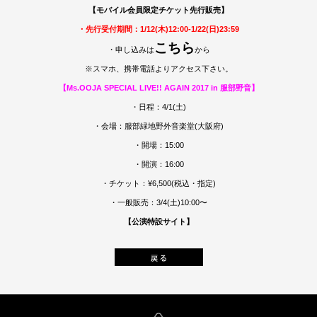
【モバイル会員限定チケット先行販売】
・先行受付期間：1/12(木)12:00-1/22(日)23:59
こちら
・申し込みは
から
※スマホ、携帯電話よりアクセス下さい。
【Ms.OOJA SPECIAL LIVE!! AGAIN 2017 in 服部野音】
・日程：4/1(土)
・会場：服部緑地野外音楽堂(大阪府)
・開場：15:00
・開演：16:00
・チケット：¥6,500(税込・指定)
・一般販売：3/4(土)10:00〜
【公演特設サイト】