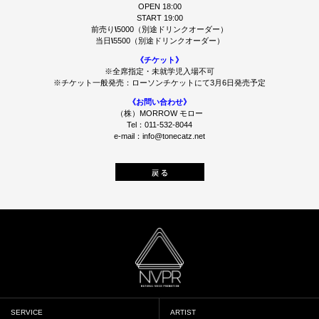
OPEN 18:00
START 19:00
前売り
\
5000（別途ドリンクオーダー）
当日
\
5500（別途ドリンクオーダー）
《チケット》
※全席指定・未就学児入場不可
※チケット一般発売：ローソンチケットにて3月6日発売予定
《お問い合わせ》
（株）MORROW モロー
Tel：011-532-8044
e-mail
：
info@tonecatz.net
SERVICE
ARTIST