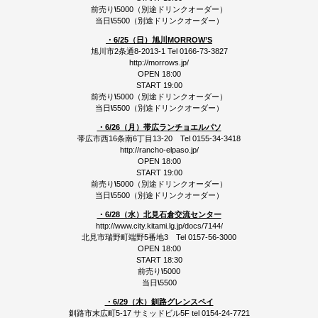
前売り
\
5000（別途ドリンクオーダー）
当日
\
5500（別途ドリンクオーダー）
・6/25（日）旭川MORROW’S
旭川市2条通8-2013-1 Tel 0166-73-3827
http://morrows.jp/
OPEN 18:00
START 19:00
前売り
\
5000（別途ドリンクオーダー）
当日
\
5500（別途ドリンクオーダー）
・6/26（月）帯広ランチョエルパソ
帯広市西16条南6丁目13-20 Tel 0155-34-3418
http://rancho-elpaso.jp/
OPEN 18:00
START 19:00
前売り
\
5000（別途ドリンクオーダー）
当日
\
5500（別途ドリンクオーダー）
・6/28（水）北見石倉交流センター
http://www.city.kitami.lg.jp/docs/7144/
北見市瑞野町端野5番地3 Tel 0157-56-3000
OPEN 18:00
START 18:30
前売り
\
5000
当日
\
5500
・6/29（木）釧路グレンスペイ
釧路市末広町5-17 サミッドビル5F tel 0154-24-7721