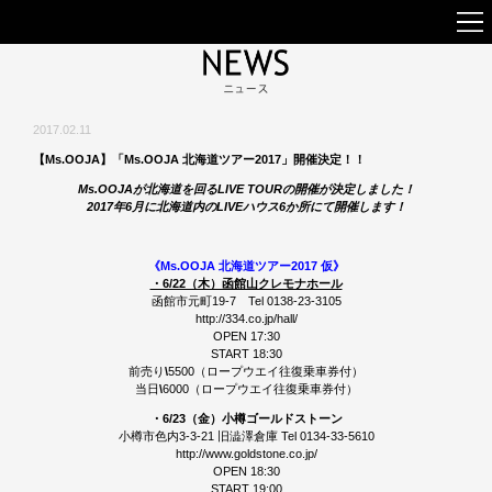
2017.02.11
【Ms.OOJA】「Ms.OOJA 北海道ツアー2017」開催決定！！
Ms.OOJAが北海道を回るLIVE TOURの開催が決定しました！
2017年6月に北海道内のLIVEハウス6か所にて開催します！
《Ms.OOJA 北海道ツアー2017 仮》
・6/22（木）函館山クレモナホール
函館市元町19-7 Tel 0138-23-3105
http://334.co.jp/hall/
OPEN 17:30
START 18:30
前売り
\
5500（ロープウエイ往復乗車券付）
当日
\
6000（ロープウエイ往復乗車券付）
・6/23（金）小樽ゴールドストーン
小樽市色内3-3-21 旧澁澤倉庫 Tel 0134-33-5610
http://www.goldstone.co.jp/
OPEN 18:30
START 19:00