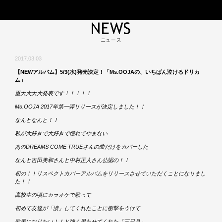
2017.03.03
【NEWアルバム】5/3(水)発売決定！「Ms.OOJAの、いちばん泣けるドリカ
ム」
重大大大大発表です！！！！！
Ms.OOJA 2017年第一弾リリースが決定しました！！
なんとなんと！！
私が大好きで大好きで憧れてやまない
あのDREAMS COME TRUEさんの曲だけをカバーした
なんと吉田美和さんと中村正人さん公認の！！
初の！！リスペクトカバーアルバムをリリースさせていただくことになりまし
た！！
高校生の頃にカラオケで歌って
初めて友達が「涙」してくれたことに衝撃をうけて
歌手になりたい！！と強く思わせてくれた「三日月」