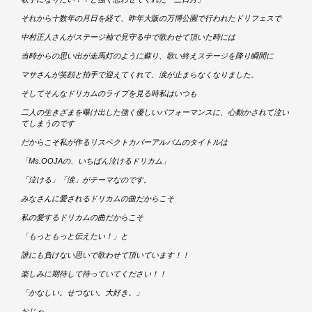
それから十数年の月日を経て、昨年大阪の万博公園で行われたドリフェスで
中村正人さんがステージ袖で見守る中で歌わせて頂いた時には
当時からの思い出が走馬灯のように蘇り、歌い終えステージを降り瞬間に
マサさんが笑顔と拍手で迎えてくれて、涙が止まらなくなりました。
そしてそんなドリカムのライブを見る時私はいつも
二人の生きざまを曝け出した強く優しいパフォーマンスに、心動かされて泣い
てしまうのです
だからこそ私が作るリスペクトカバーアルバムのタイトルは
「Ms.OOJAの、いちばん泣けるドリカム」
「泣ける」「涙」がテーマなのです。
みなさんに愛されるドリカムの曲だからこそ
私の愛するドリカムの曲だからこそ
「もっともっと伝えたい！」と
誰にも負けない思いで歌わせて頂いています！！
楽しみに期待して待っていてください！！
「かなしい。せつない。大好き。」
おじゃ