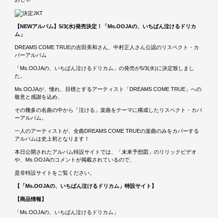
【NEWアルバム】5/3(水)発売決定！「Ms.OOJAの、いちばん泣けるドリカ
ム」
DREAMS COME TRUEの吉田美和さん、中村正人さん公認のリスペクト・カ
バーアルバム
「Ms.OOJAの、いちばん泣けるドリカム」の発売が5/3(水)に決定致しまし
た。
Ms.OOJAが、憧れ、目標とするアーティスト「DREAMS COME TRUE」への
敬意と感謝を込め、
その幾多の名曲の中から「泣ける」楽曲をテーマに構成したリスペクト・カバ
ーアルバム。
一人のアーティストが、全曲DREAMS COME TRUEの楽曲のみをカバーする
アルバムは史上初となります！
本日公開されたアルバム特設サイトでは、「未来予想図」のリリックビデオ
や、Ms.OOJAのコメントが掲載されているので、
是非特設サイトをご覧ください。
【「Ms.OOJAの、いちばん泣けるドリカム」特設サイト】
【商品情報】
「Ms.OOJAの、いちばん泣けるドリカム」