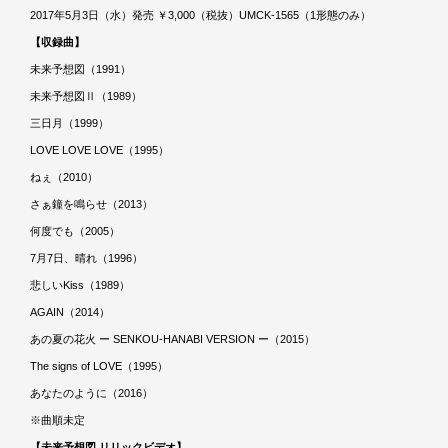
2017年5月3日（水）発売 ￥3,000（税抜）UMCK-1565（1形態のみ）
【収録曲】
未来予想図（1991）
未来予想図Ⅱ（1989）
三日月（1999）
LOVE LOVE LOVE（1995）
ねぇ（2010）
さぁ鐘を鳴らせ（2013）
何度でも（2005）
7月7日、晴れ（1996）
悲しいKiss（1989）
AGAIN（2014）
あの夏の花火 ー SENKOU-HANABI VERSION ー（2015）
The signs of LOVE（1995）
あなたのように（2016）
※曲順未定
【未来予想図 リリックビデオ】