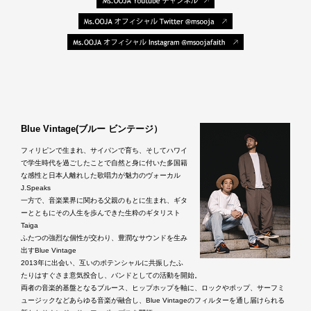
Blue Vintage(ブルー ビンテージ）
フィリピンで生まれ、サイパンで育ち、そしてハワイ
で学生時代を過ごしたことで自然と身に付いた多国籍
な感性と日本人離れした歌唱力が魅力のヴォーカル
J.Speaks
一方で、音楽業界に関わる父親のもとに生まれ、ギタ
ーとともにその人生を歩んできた生粋のギタリスト
Taiga
ふたつの強烈な個性が交わり、豊潤なサウンドを生み
出すBlue Vintage
2013年に出会い、互いのポテンシャルに共振したふ
たりはすぐさま意気投合し、バンドとしての活動を開始。
両者の音楽的基盤となるブルース、ヒップホップを軸に、ロックやポップ、サーフミ
ュージックなどあらゆる音楽が融合し、Blue Vintageのフィルターを通し届けられる