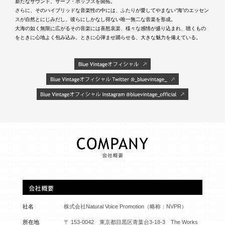
新たなサウンド、サーフ・ポップスを開拓。
さらに、そのハイブリッドな音楽性の中には、ふたりが愛してやまない“海”のエッセン
スが自然とにじみだし、彼らにしかなし得ない唯一無二な音楽を形成。
大海の如く無限に広がるその音楽には喜怒哀楽、様々な感情が盛り込まれ、聴くもの
をときに心地よく包み込み、ときに心弾ませ踊らせる、大きな魅力を備えている。
社名
株式会社Natural Voice Promotion（略称：NVPR）
所在地
〒 153-0042 東京都目黒区青葉台3-18-3 The Works