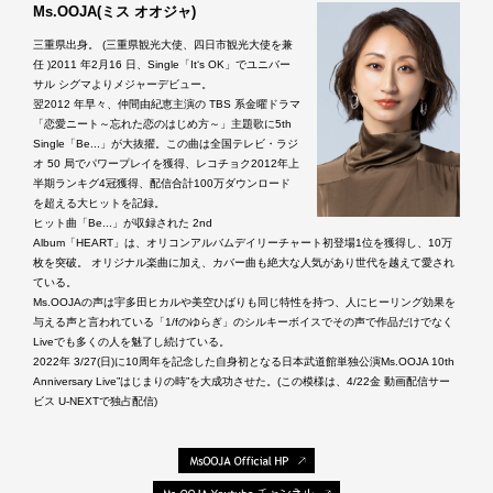
Ms.OOJA(ミス オオジャ)
三重県出身。 (三重県観光大使、四日市観光大使を兼
任 )2011 年2月16 日、Single「It‘s OK」でユニバー
サル シグマよりメジャーデビュー。
翌2012 年早々、仲間由紀恵主演の TBS 系金曜ドラマ
「恋愛ニート～忘れた恋のはじめ方～」主題歌に5th
Single「Be...」が大抜擢。この曲は全国テレビ・ラジ
オ 50 局でパワープレイを獲得、レコチョク2012年上
半期ランキグ4冠獲得、配信合計100万ダウンロード
を超える大ヒットを記録。
ヒット曲「Be...」が収録された 2nd
Album「HEART」は、オリコンアルバムデイリーチャート初登場1位を獲得し、10万
枚を突破。 オリジナル楽曲に加え、カバー曲も絶大な人気があり世代を越えて愛され
ている。
Ms.OOJAの声は宇多田ヒカルや美空ひばりも同じ特性を持つ、人にヒーリング効果を
与える声と言われている「1/fのゆらぎ」のシルキーボイスでその声で作品だけでなく
Liveでも多くの人を魅了し続けている。
2022年 3/27(日)に10周年を記念した自身初となる日本武道館単独公演Ms.OOJA 10th
Anniversary Live”はじまりの時”を大成功させた。(この模様は、4/22金 動画配信サー
ビス U-NEXTで独占配信)